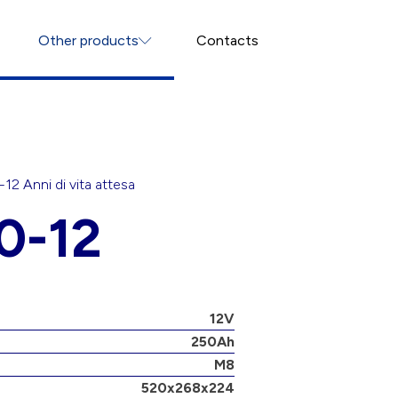
Other products
Contacts
-12 Anni
di vita attesa
0-12
12V
250Ah
M8
520x268x224