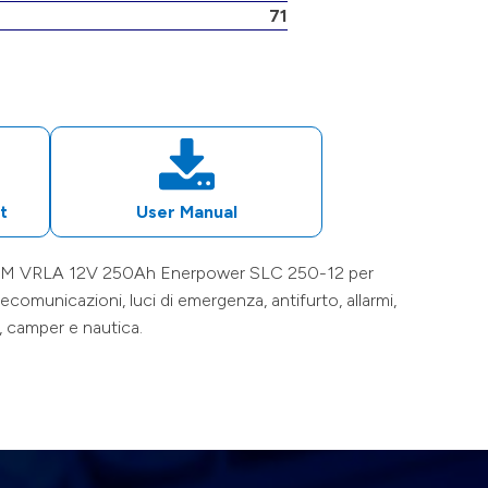
71
t
User Manual
 AGM VRLA
12V
250Ah
Enerpower
SLC 250-12
per
lecomunicazioni, luci di emergenza, antifurto, allarmi,
o, camper e nautica.