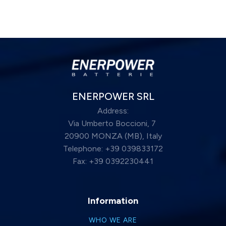
ENERPOWER SRL
Address:
Via Umberto Boccioni, 7
20900 MONZA (MB), Italy
Telephone: +39 039833172
Fax: +39 0392230441
Information
WHO WE ARE