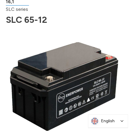
16,1
SLC series
SLC 65-12
English
English