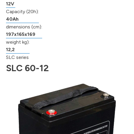
12V
Capacity (20h):
40Ah
dimensions (cm):
197x165x169
weight kg):
12,2
SLC series
SLC 60-12