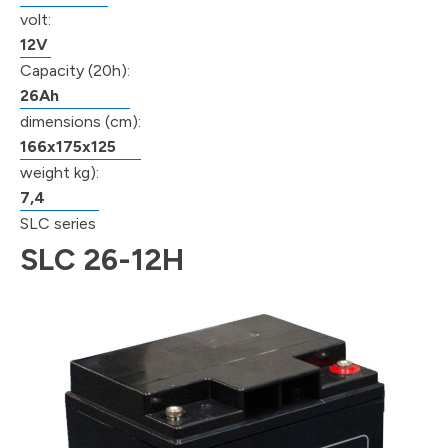
volt:
12V
Capacity (20h):
26Ah
dimensions (cm):
166x175x125
weight kg):
7,4
SLC series
SLC 26-12H