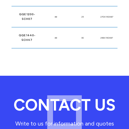
QQE 1200-
48
25
270X150X87
5CH07
QQE 1440-
48
30
296X150X87
5CH47
CONTACT US
Write to us for information and quotes