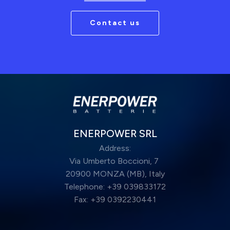
Contact us
ENERPOWER SRL
Address:
Via Umberto Boccioni, 7
20900 MONZA (MB), Italy
Telephone: +39 039833172
Fax: +39 0392230441