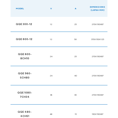
DIMENSIONS
MODEL
V
A
(LXPXH MM)
QQE 300-12
12
25
270X150X87
QQE 600-12
12
50
370X150X125
QQE 600-
24
25
270X150X87
8CH10
QQE 960-
24
40
270X150X87
5CH80
QQE 1080-
36
30
270X150X87
7CH34
QQE 480-
48
15
150X150X87
4CH51