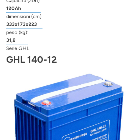
Capacità (20h):
120Ah
dimensioni (cm):
333x173x223
peso (kg):
31,8
Serie GHL
GHL 140-12