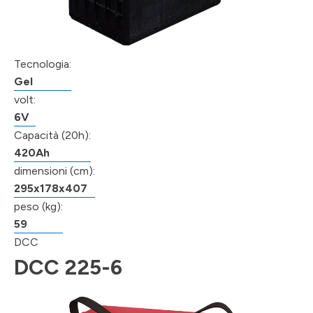
Tecnologia:
Gel
volt:
6V
Capacità (20h):
420Ah
dimensioni (cm):
295x178x407
peso (kg):
59
DCC
DCC 225-6