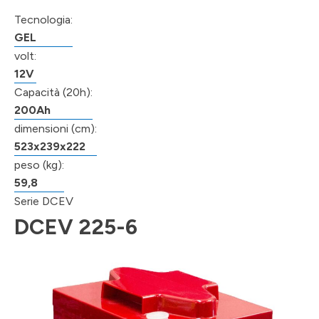
Tecnologia:
GEL
volt:
12V
Capacità (20h):
200Ah
dimensioni (cm):
523x239x222
peso (kg):
59,8
Serie DCEV
DCEV 225-6