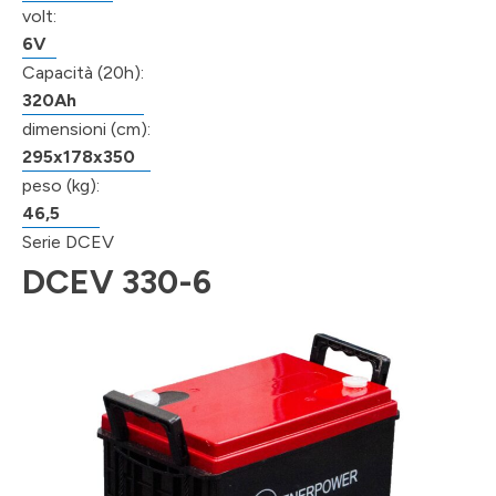
volt:
6V
Capacità (20h):
320Ah
dimensioni (cm):
295x178x350
peso (kg):
46,5
Serie DCEV
DCEV 330-6