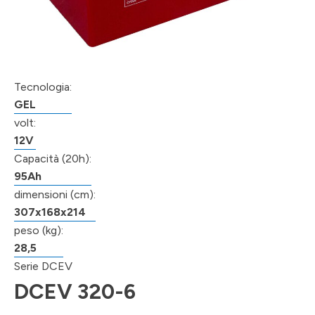
Tecnologia:
GEL
volt:
12V
Capacità (20h):
95Ah
dimensioni (cm):
307x168x214
peso (kg):
28,5
Serie DCEV
DCEV 320-6