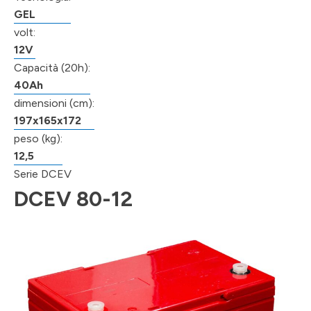
GEL
volt:
12V
Capacità (20h):
40Ah
dimensioni (cm):
197x165x172
peso (kg):
12,5
Serie DCEV
DCEV 80-12