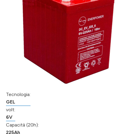
Tecnologia:
GEL
volt:
6V
Capacità (20h):
225Ah