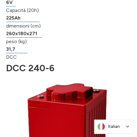
6V
Capacità (20h):
225Ah
dimensioni (cm):
260x180x271
peso (kg):
31,7
DCC
DCC 240-6
Italian
Italian