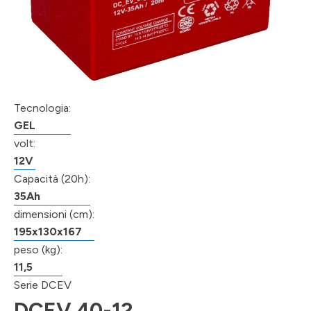
Tecnologia:
GEL
volt:
12V
Capacità (20h):
35Ah
dimensioni (cm):
195x130x167
peso (kg):
11,5
Serie DCEV
DCEV 40-12