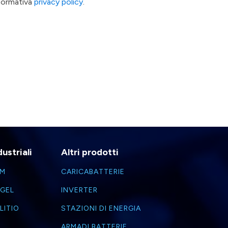
nformativa
privacy policy
.
ustriali
Altri prodotti
GM
CARICABATTERIE
 GEL
INVERTER
LITIO
STAZIONI DI ENERGIA
ARMADI BATTERIE