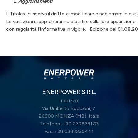
Aggiornamenti
Il Titolare si riserva il diritto di modificare e aggiornare in 
Le variazioni si applicheranno a partire dalla loro apparizione
con regolarità l’Informativa in vigore. Edizione del
01.08.2
ENERPOWER S.R.L.
Indirizzo:
Via Umberto Boccioni, 7
20900 MONZA (MB), Italia
Telefono: +39 039833172
Fax: +39 0392230441