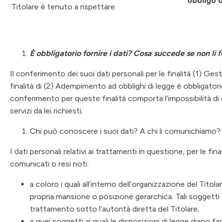
obbligo d
Titolare è tenuto a rispettare.
È obbligatorio fornire i dati? Cosa succede se non li 
Il conferimento dei suoi dati personali per le finalità (1) Gest
finalità di (2) Adempimento ad obblighi di legge è obbligatori
conferimento per queste finalità comporta l’impossibilità di c
servizi da lei richiesti;
Chi può conoscere i suoi dati? A chi li comunichiamo?
I dati personali relativi ai trattamenti in questione, per le fi
comunicati o resi noti:
a coloro i quali all’interno dell’organizzazione del Tito
propria mansione o posizione gerarchica. Tali soggetti
trattamento sotto l’autorità diretta del Titolare;
a quei soggetti ai quali le disposizioni di legge diano fa