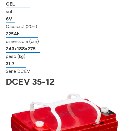
GEL
volt:
6V
Capacità (20h):
225Ah
dimensioni (cm):
243x188x275
peso (kg):
31,7
Serie DCEV
DCEV 35-12