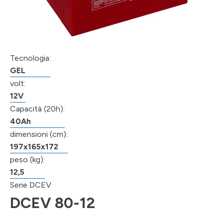
Tecnologia:
GEL
volt:
12V
Capacità (20h):
40Ah
dimensioni (cm):
197x165x172
peso (kg):
12,5
Serie DCEV
DCEV 80-12