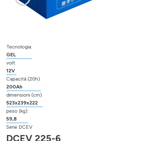
Tecnologia:
GEL
volt:
12V
Capacità (20h):
200Ah
dimensioni (cm):
523x239x222
peso (kg):
59,8
Serie DCEV
DCEV 225-6