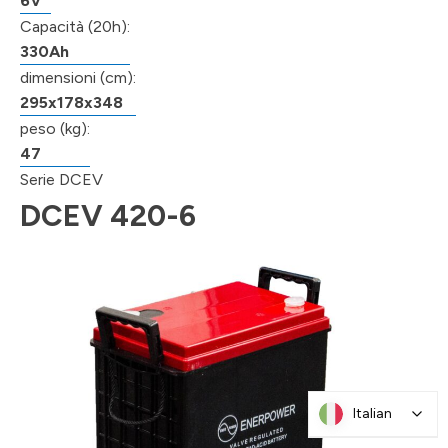
6V
Capacità (20h):
330Ah
dimensioni (cm):
295x178x348
peso (kg):
47
Serie DCEV
DCEV 420-6
Italian
Italian