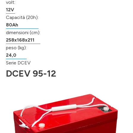
volt:
12V
Capacità (20h):
80Ah
dimensioni (cm):
258x168x211
peso (kg):
24,0
Serie DCEV
DCEV 95-12