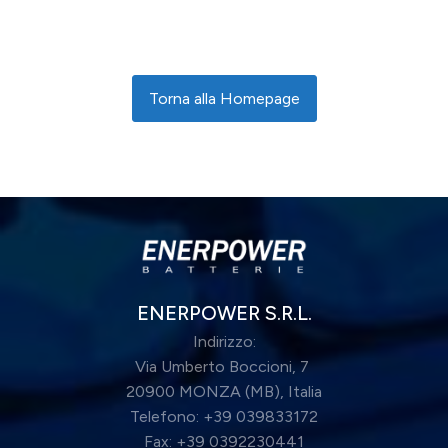
Torna alla Homepage
ENERPOWER S.R.L.
Indirizzo:
Via Umberto Boccioni, 7
20900 MONZA (MB), Italia
Telefono: +39 039833172
Fax: +39 0392230441