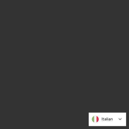
Italian
Italian